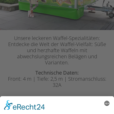
Unsere leckeren Waffel-Spezialitäten:
Entdecke die Welt der Waffel-Vielfalt: Süße
und herzhafte Waffeln mit
abwechslungsreichen Belägen und
Varianten.
Technische Daten:
Front: 4 m | Tiefe: 2,5 m | Stromanschluss:
32A
Crepes