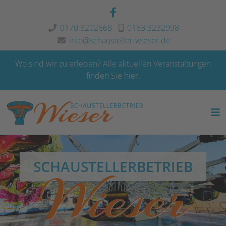
0170 8202668
0163 3232998
info@schausteller-wieser.de
Wo sind wir zu erleben?
Alle aktuellen Veranstaltungen
finden Sie hier.
SCHAUSTELLERBETRIEB
Wieser