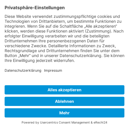
Was wäre ein Fest ohne frisch gebackene
Crepes? Der Klassiker mit süßem, herzhaften
oder beschwippsten Belag.