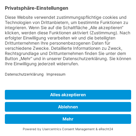
Was wäre ein Fest ohne frisch gebackene
Crepes? Der Klassiker mit süßem, herzhaften
oder beschwippsten Belag.