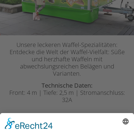
Unsere leckeren Waffel-Spezialitäten:
Entdecke die Welt der Waffel-Vielfalt: Süße
und herzhafte Waffeln mit
abwechslungsreichen Belägen und
Varianten.
Technische Daten:
Front: 4 m | Tiefe: 2,5 m | Stromanschluss:
32A
Crepes