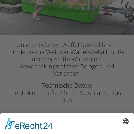
Unsere leckeren Waffel-Spezialitäten:
Entdecke die Welt der Waffel-Vielfalt: Süße
und herzhafte Waffeln mit
abwechslungsreichen Belägen und
Varianten.
Technische Daten:
Front: 4 m | Tiefe: 2,5 m | Stromanschluss:
32A
Crepes