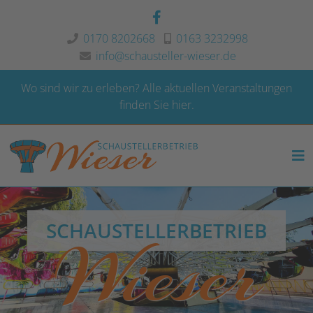
0170 8202668
0163 3232998
info@schausteller-wieser.de
Wo sind wir zu erleben?
Alle aktuellen Veranstaltungen
finden Sie hier.
SCHAUSTELLERBETRIEB
Wieser