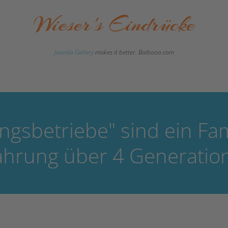
Wieser's Eindrücke
Joomla Gallery
makes it better. Balbooa.com
ngsbetriebe" sind ein F
ahrung über 4 Generatio