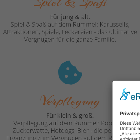
Spiel & Spaß
Für jung & alt.
Spiel & Spaß auf dem Rummel: Karussells,
Attraktionen, Spiele, Leckereien - das ultimative
Vergnügen für die ganze Familie.
Verpflegung
Für klein & groß.
Verpflegung auf dem Rummel: Popcorn,
Zuckerwatte, Hotdogs, Bier - die perfekte
Ergänzung zum Vergnügen auf dem Rummel.