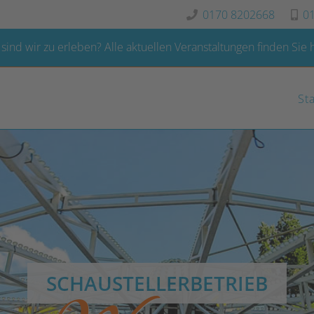
0170 8202668
0
sind wir zu erleben?
Alle aktuellen Veranstaltungen finden Sie h
St
SCHAUSTELLERBETRIEB