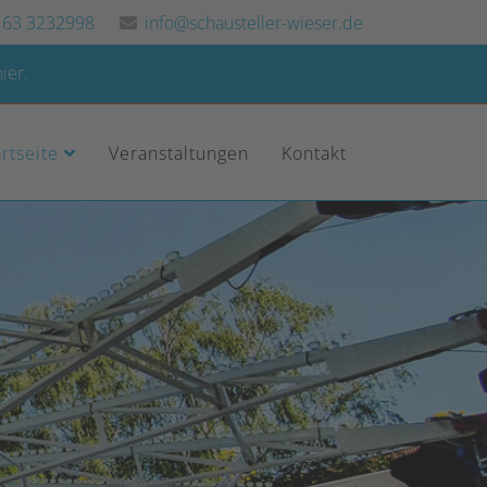
163 3232998
info@schausteller-wieser.de
ier.
artseite
Veranstaltungen
Kontakt