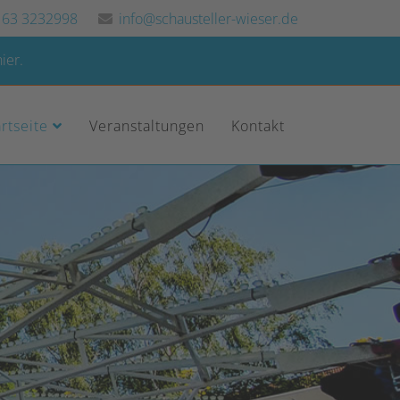
163 3232998
info@schausteller-wieser.de
ier.
artseite
Veranstaltungen
Kontakt