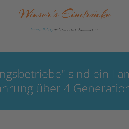
Wieser's Eindrücke
Joomla Gallery
makes it better. Balbooa.com
ngsbetriebe" sind ein F
ahrung über 4 Generatio