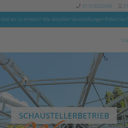
0170 8202668
0
sind wir zu erleben?
Alle aktuellen Veranstaltungen finden Sie h
St
SCHAUSTELLERBETRIEB