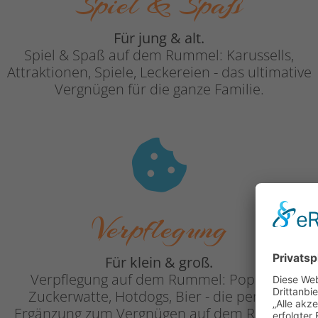
Spiel & Spaß
Für jung & alt.
Spiel & Spaß auf dem Rummel: Karussells,
Attraktionen, Spiele, Leckereien - das ultimative
Vergnügen für die ganze Familie.
Verpflegung
Für klein & groß.
Verpflegung auf dem Rummel: Popcorn,
Zuckerwatte, Hotdogs, Bier - die perfekte
Ergänzung zum Vergnügen auf dem Rummel.