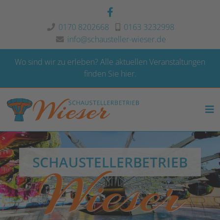
0170 8202668
0163 3232998
info@schausteller-wieser.de
Wo sind wir zu erleben?
Alle aktuellen Veranstaltungen
finden Sie hier.
SCHAUSTELLERBETRIEB
Wieser