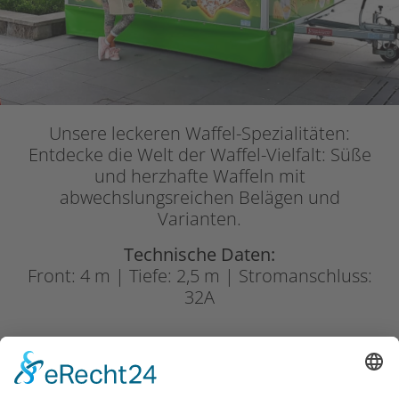
Unsere leckeren Waffel-Spezialitäten:
Entdecke die Welt der Waffel-Vielfalt: Süße
und herzhafte Waffeln mit
abwechslungsreichen Belägen und
Varianten.
Technische Daten:
Front: 4 m | Tiefe: 2,5 m | Stromanschluss:
32A
Crepes