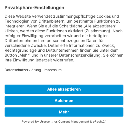
Was wäre ein Fest ohne frisch gebackene
Crepes? Der Klassiker mit süßem, herzhaften
oder beschwippsten Belag.