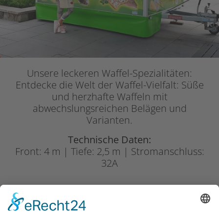
Unsere leckeren Waffel-Spezialitäten:
Entdecke die Welt der Waffel-Vielfalt: Süße
und herzhafte Waffeln mit
abwechslungsreichen Belägen und
Varianten.
Technische Daten:
Front: 4 m | Tiefe: 2,5 m | Stromanschluss:
32A
Crepes