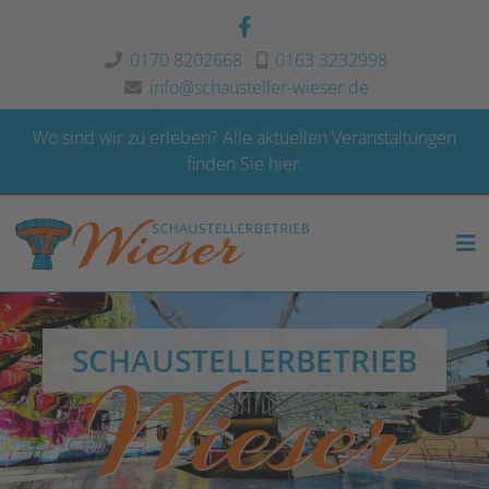
0170 8202668
0163 3232998
info@schausteller-wieser.de
Wo sind wir zu erleben?
Alle aktuellen Veranstaltungen
finden Sie hier.
SCHAUSTELLERBETRIEB
Wieser