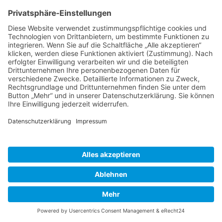
Was wäre ein Fest ohne frisch gebackene
Crepes? Der Klassiker mit süßem, herzhaften
oder beschwippsten Belag.